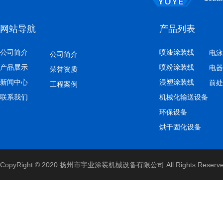
网站导航
产品列表
公司简介
喷漆涂装线
电泳
公司简介
产品展示
喷粉涂装线
电器
荣誉资质
新闻中心
浸塑涂装线
前处
大旋风喷粉防爆系统
工程案例
联系我们
机械化输送设备
环保设备
烘干固化设备
CopyRight © 2020 扬州市宇业涂装机械设备有限公司 All Rights Reserv